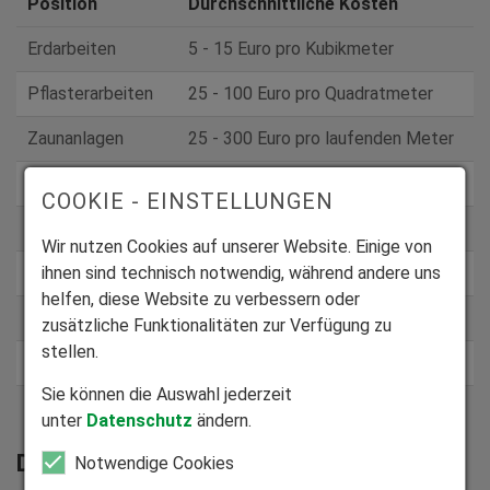
Position
Durchschnittliche Kosten
Erdarbeiten
5 - 15 Euro pro Kubikmeter
Pflasterarbeiten
25 - 100 Euro pro Quadratmeter
Zaunanlagen
25 - 300 Euro pro laufenden Meter
Rollrasen
5 - 10 Euro pro Quadratmeter
COOKIE - EINSTELLUNGEN
Anlegen Terrasse
50 – 200 Euro pro Quadratmeter
Wir nutzen Cookies auf unserer Website. Einige von
ihnen sind technisch notwendig, während andere uns
Bepflanzung
30 - 100 Euro pro Quadratmeter
helfen, diese Website zu verbessern oder
Bau eines Pools
650 - 7.000 Euro
zusätzliche Funktionalitäten zur Verfügung zu
stellen.
Carport
500 - 15.000 Euro
Sie können die Auswahl jederzeit
Garage
5.000 - 50.000 Euro
unter
Datenschutz
ändern.
Die wichtigsten Schritte bei der Planung
Notwendige Cookies