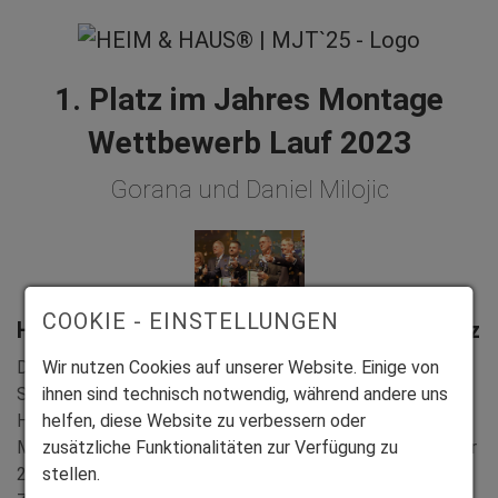
1. Platz im Jahres Montage
Wettbewerb Lauf 2023
Gorana und Daniel Milojic
COOKIE - EINSTELLUNGEN
Hohe Leistungsfähigkeit und große Konstanz
Der Platz an der Tabellenspitze ist Ihnen nicht unbekannt!
Wir nutzen Cookies auf unserer Website. Einige von
Seit einem Jahrzehnt montieren sie hoch erfolgreich für
ihnen sind technisch notwendig, während andere uns
HEIM & HAUS im Großraum München und im Rahmen der
helfen, diese Website zu verbessern oder
Montagejahrestagung 2024 durften wir Sie bereits für über
zusätzliche Funktionalitäten zur Verfügung zu
20 Millionen montierten Lebensumsatz ehren – diese
stellen.