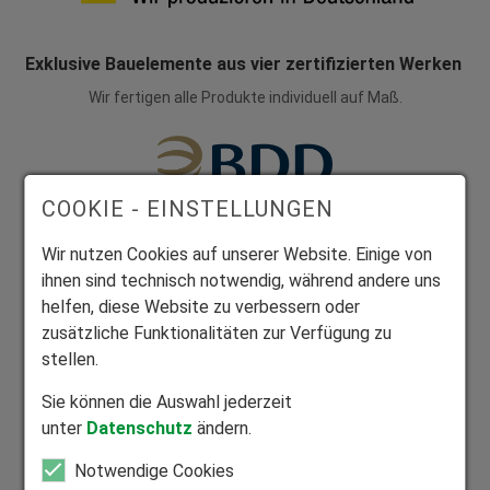
Exklusive Bauelemente aus vier zertifizierten Werken
Wir fertigen alle Produkte individuell auf Maß.
COOKIE - EINSTELLUNGEN
Mitglied Bundesverband Direktvertrieb
Wir nutzen Cookies auf unserer Website. Einige von
Seriöser Direktvertrieb zum Nutzen unserer Kunden.
ihnen sind technisch notwendig, während andere uns
helfen, diese Website zu verbessern oder
zusätzliche Funktionalitäten zur Verfügung zu
stellen.
Sie können die Auswahl jederzeit
Mitglied Bundesverband Rollladen und Sonnenschutz
unter
Datenschutz
ändern.
Zuhause in der Rollladen- und Sonnenschutzbranche.
Notwendige Cookies