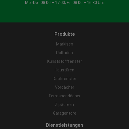
Mo.-Do.: 08.00 – 17.00, Fr.: 08.00 – 16.30 Uhr
Produkte
Markisen
Rollladen
Kunststofffenster
Haustüren
Dachfenster
Vordächer
Terrassendächer
ZipScreen
Garagentore
Dienstleistungen