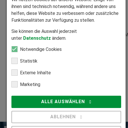
Blick
ihnen sind technisch notwendig, während andere uns
helfen, diese Website zu verbessern oder zusätzliche
Funktionalitäten zur Verfügung zu stellen.
ATTRAKTIVES
UMFANGREICHES
Sie können die Auswahl jederzeit
AUSBILDUNGSGEHALT
WEITERBILDUNGSPROGRA
unter
Datenschutz
ändern.
Notwendige Cookies
GUTE
INNOVATIVES
Statistik
ÜBERNAHMECHANCEN
ARBEITSUMFELD
Externe Inhalte
Marketing
Jetzt bewerben
ALLE AUSWÄHLEN
ABLEHNEN