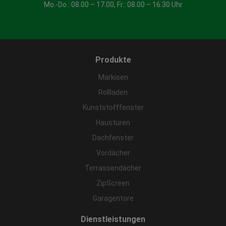
Mo.-Do.: 08.00 – 17.00, Fr.: 08.00 – 16.30 Uhr
Produkte
Markisen
Rollladen
Kunststofffenster
Haustüren
Dachfenster
Vordächer
Terrassendächer
ZipScreen
Garagentore
Dienstleistungen