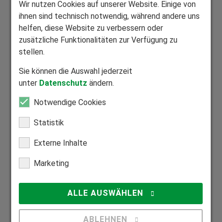
Wir nutzen Cookies auf unserer Website. Einige von
ihnen sind technisch notwendig, während andere uns
helfen, diese Website zu verbessern oder
Exklusive Bauelemente aus vier zertifizierten Werken
zusätzliche Funktionalitäten zur Verfügung zu
Wir fertigen alle Produkte individuell auf Maß.
stellen.
Sie können die Auswahl jederzeit
unter
Datenschutz
ändern.
Notwendige Cookies
Mitglied Bundesverband Direktvertrieb
Statistik
Seriöser Direktvertrieb zum Nutzen unserer Kunden.
Externe Inhalte
Marketing
Mitglied Bundesverband Rollladen und Sonnenschutz
ALLE AUSWÄHLEN
Zuhause in der Rollladen- und Sonnenschutzbranche.
ABLEHNEN