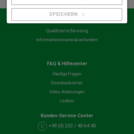
SPEICHERN
Kontakt
Qualifizierte Beratung
Details anzeigen
Informationsmaterial anfordern
Impressum
|
Datenschutz
FAQ & Hilfecenter
Häufige Fragen
Downloadcenter
Video-Anleitungen
Lexikon
Kunden-Service-Center
+49 (0) 203 / 40 64 40