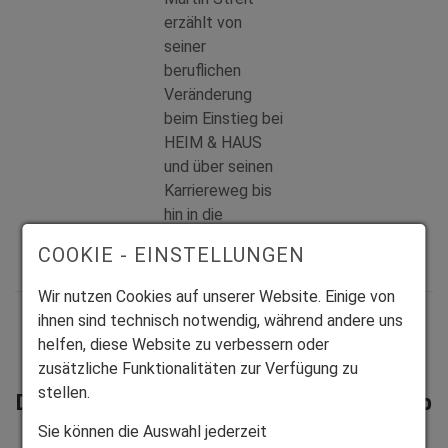
erzählt von
seiner
beruflichen
Veränderung
beim Einstieg bei
HEIM & HAUS
und über seinen
Karriereweg bis
hin in die
Bezirksleitung.
COOKIE - EINSTELLUNGEN
Wir nutzen Cookies auf unserer Website. Einige von
ihnen sind technisch notwendig, während andere uns
helfen, diese Website zu verbessern oder
zusätzliche Funktionalitäten zur Verfügung zu
Werden Sie jetzt Direktverkäufer von
stellen.
Deutschlands Nummer 1 im Direktvertrieb
von Bauelementen!
Sie können die Auswahl jederzeit