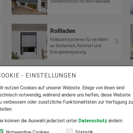
Sonnenschutz für Ihre Fassade.
Rollladen
Rollladensysteme für ein Mehr
an Sicherheit, Komfort und
Energieeinsparung.
COOKIE - EINSTELLUNGEN
Haustüren
Design- und
ir nutzen Cookies auf unserer Website. Einige von ihnen sind
Sicherheitshaustüren für den
echnisch notwendig, während andere uns helfen, diese Website
perfekten Hauseingang.
u verbessern oder zusätzliche Funktionalitäten zur Verfügung zu
tellen.
ie können die Auswahl jederzeit unter
Datenschutz
ändern.
Notwendige Cookies
Statistik