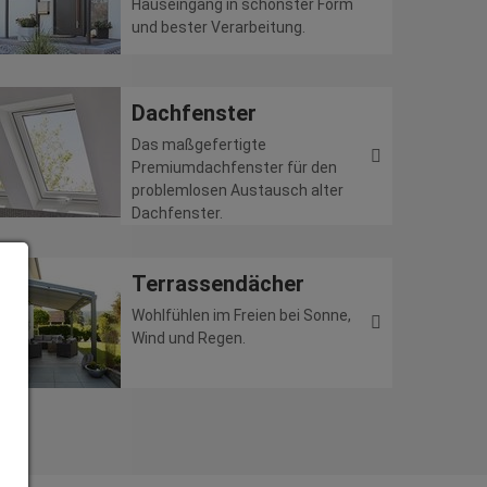
Hauseingang in schönster Form
und bester Verarbeitung.
Dachfenster
Das maßgefertigte
Premiumdachfenster für den
problemlosen Austausch alter
Dachfenster.
Terrassendächer
Wohlfühlen im Freien bei Sonne,
Wind und Regen.