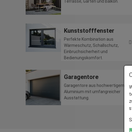
Terrasse, Garten und Balkon.
Kunststofffenster
Perfekte Kombination aus
Wärmeschutz, Schallschutz,
Einbruchsicherheit und
Bedienungskomfort.
Garagentore
Garagentore aus hochwertigem
W
Aluminium mit umfangreicher
t
Ausstattung.
z
s
S