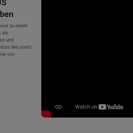
US
eben
vice zu einem
 als
ion und
luss des sonst
ile von