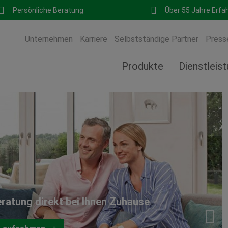
Persönliche Beratung
Über 55 Jahre Erfa
Unternehmen
Karriere
Selbstständige Partner
Press
Produkte
Dienstleis
eratung direkt bei Ihnen Zuhause