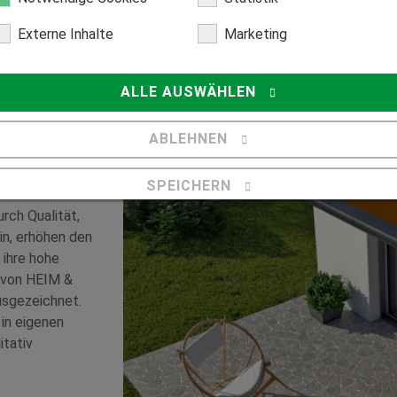
Externe Inhalte
Marketing
ALLE AUSWÄHLEN
enstern,
ABLEHNEN
ße Rolle. Neben
auch hohe
SPEICHERN
onskraft. Mit
rch Qualität,
Details anzeigen
in, erhöhen den
Impressum
|
Datenschutz
 ihre hohe
 von HEIM &
sgezeichnet.
in eigenen
itativ