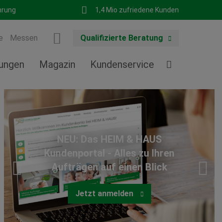
hrung
1,4 Mio zufriedene Kunden
e
Messen
Qualifizierte Beratung
tungen
Magazin
Kundenservice
NEU: Das HEIM & HAUS
Kundenportal - Alles zu Ihren
Aufträgen auf einen Blick
Jetzt anmelden