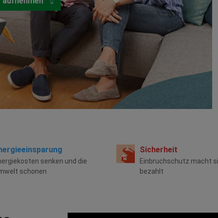
t aufnehmen
nergieeinsparung
Sicherheit
nergiekosten senken und die
Einbruchschutz macht s
mwelt schonen
bezahlt