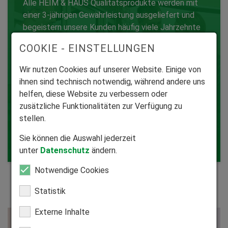
Alle HEIM & HAUS Qualitätsprodukte werden mit
einer 3-jährigen Gewährleistung ausgeliefert und
begeistern unsere Kunden häufig viele Jahrzehnte
mit zuverlässiger Funktion. In ganz Deutschland
COOKIE - EINSTELLUNGEN
Qualitätssicherung
stehen Ihnen unsere freundlichen und
kompetenten Servicetechniker für dennoch
Wir nutzen Cookies auf unserer Website. Einige von
auftretende Service-, Wartungs- und
ihnen sind technisch notwendig, während andere uns
Reparaturfälle zur Verfügung.
helfen, diese Website zu verbessern oder
zusätzliche Funktionalitäten zur Verfügung zu
stellen.
Sie können die Auswahl jederzeit
unter
Datenschutz
ändern.
Notwendige Cookies
Statistik
Externe Inhalte