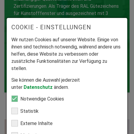
Zertifizierungen. Als Träger des RAL Gütezeichens
für Kunstofffenster und ausgezeichnet mit 3
Qualitätssicherung
Premium-Sternen vom Institut für Fenstertechnik
COOKIE - EINSTELLUNGEN
in Rosenheim sowie mit über 5 Jahrzehnten
Erfahrung in der Entwicklung und Produktion
Wir nutzen Cookies auf unserer Website. Einige von
hochwertiger Bauelemente steht HEIM & HAUS
ihnen sind technisch notwendig, während andere uns
für eine hohe Produktqualität, große
helfen, diese Website zu verbessern oder
Zuverlässigkeit und lange Lebensdauer seiner
zusätzliche Funktionalitäten zur Verfügung zu
Produkte.
stellen.
Sie können die Auswahl jederzeit
unter
Datenschutz
ändern.
Notwendige Cookies
Statistik
Externe Inhalte