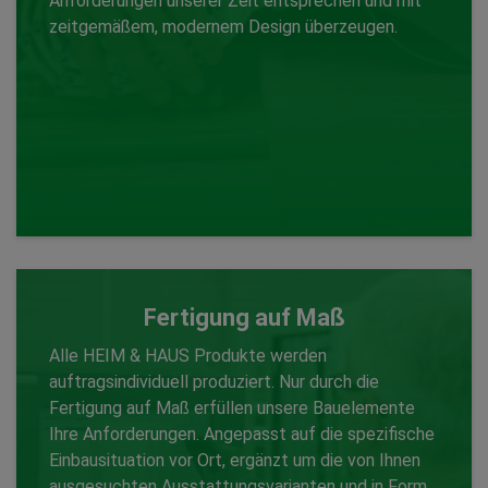
Anforderungen unserer Zeit entsprechen und mit
zeitgemäßem, modernem Design überzeugen.
Fertigung auf Maß
Alle HEIM & HAUS Produkte werden
auftragsindividuell produziert. Nur durch die
Fertigung auf Maß erfüllen unsere Bauelemente
Ihre Anforderungen. Angepasst auf die spezifische
Einbausituation vor Ort, ergänzt um die von Ihnen
Fertigung auf Maß
ausgesuchten Ausstattungsvarianten und in Form,