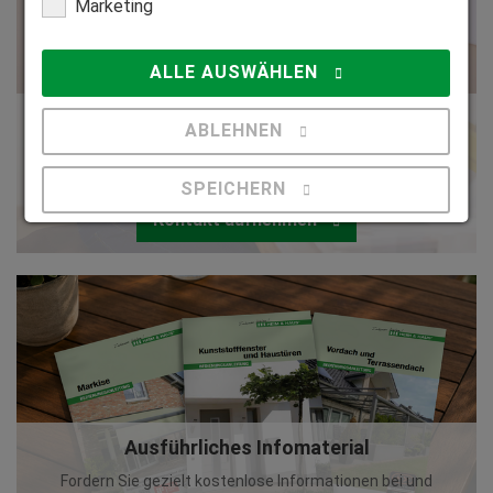
Marketing
ALLE AUSWÄHLEN
Qualifizierte Beratung
ABLEHNEN
Lassen Sie sich von einem HEIM & HAUS -
Fachberater kostenlos und individuell beraten.
SPEICHERN
Kontakt aufnehmen
Details anzeigen
Impressum
|
Datenschutz
Ausführliches Infomaterial
Fordern Sie gezielt kostenlose Informationen bei und