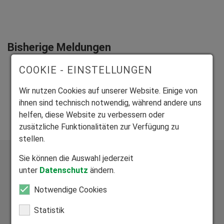
Bisherige Meldungen
Mitteilung IT-Sicherheitsvorfall 24.06.2025
COOKIE - EINSTELLUNGEN
Mitteilung IT-Sicherheitsvorfall 04.07.2025
Mitteilung IT-Sicherheitsvorfall 10.07.2025
Wir nutzen Cookies auf unserer Website. Einige von
Mitteilung IT-Sicherheitsvorfall 02.08.2025
ihnen sind technisch notwendig, während andere uns
helfen, diese Website zu verbessern oder
zusätzliche Funktionalitäten zur Verfügung zu
stellen.
Sie können die Auswahl jederzeit
unter
Datenschutz
ändern.
Notwendige Cookies
Exklusive Bauelemente aus vier zertifizierten Werken
Statistik
Wir fertigen alle Produkte individuell auf Maß.