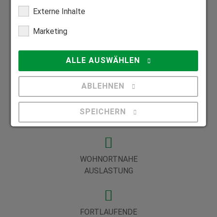
Externe Inhalte
Marketing
Deine Vorteile in einer Partnerschaft mit
ALLE AUSWÄHLEN
HEIM & HAUS
ABLEHNEN
PÜNKTLICHE
SPEICHERN
BEZAHLUNG
Details anzeigen
Impressum
WOHNORTNAHE
|
Datenschutz
AUSLASTUNG
FORTLAUFENDE