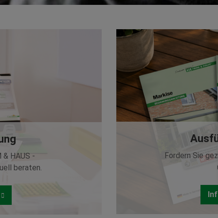
Ausfü
tung
Fordern Sie gez
M & HAUS -
uell beraten.
In