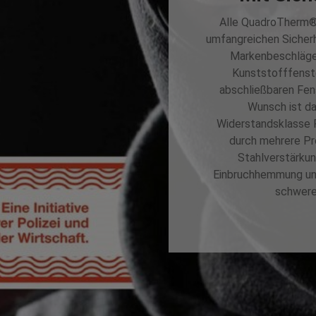
Alle QuadroTherm®P
umfangreichen Sicherh
Markenbeschläge
Kunststofffenste
abschließbaren Fen
Wunsch ist da
Widerstandsklasse 
durch mehrere Pr
Stahlverstärkun
Einbruchhemmung und
schwerer