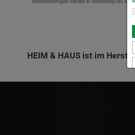
Wärmedämmglas werden in Verbindung mit Argon-
HEIM & HAUS ist im Herstell