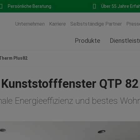
Persönliche Beratung
Über 55 Jahre Erfa
Unternehmen
Karriere
Selbstständige Partner
Press
Produkte
Dienstleis
herm Plus82
Kunststofffenster QTP 82
ale Energieeffizienz und bestes Woh