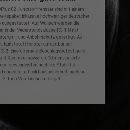
lus 82 Kuntstofffenster sind mit einem
eitspaket inklusive hochwertiger deutscher
 ausgestattet. Auf Wunsch werden die
r in der Widerstandsklasse RC 1 N mit
stergriff und Anbohrschutz gefertigt. Auf
s Kunststofffenster aufrüstbar auf
RC 2. Eine optimale Beschlagsbefestigung
ofil-Kammern sowie großdimensionierte
gen gewährleisten höchste Stabilität,
 dauerhafte Funktionssicherheit, auch bei
 3-fach Verglasung im Flügel.