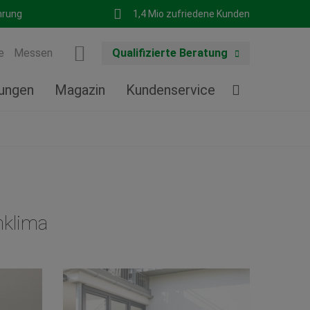
hrung
1,4 Mio zufriedene Kunden
e
Messen
Qualifizierte Beratung
tungen
Magazin
Kundenservice
nklima