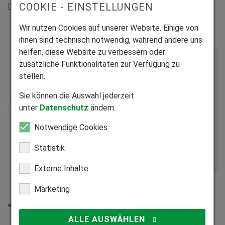
COOKIE - EINSTELLUNGEN
Anleitung als Video ansehen
Wir nutzen Cookies auf unserer Website. Einige von
ihnen sind technisch notwendig, während andere uns
helfen, diese Website zu verbessern oder
zusätzliche Funktionalitäten zur Verfügung zu
Sicherheitshinweise
stellen.
Bitte lesen und befolgen Sie
diese
Sie können die Auswahl jederzeit
Sicherheitshinweise
, sofern Sie
unter
Datenschutz
ändern.
selbst Einstellarbeiten an Ihrem
Notwendige Cookies
Dachfenster Rollladen durchführen
möchten!
Statistik
Externe Inhalte
Marketing
<< Zurück zur Übersicht
ALLE AUSWÄHLEN