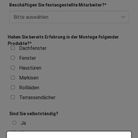
Beschäftigen Sie festangestellte Mitarbeiter?
*
Haben Sie bereits Erfahrung in der Montage folgender
Produkte?
*
Dachfenster
Fenster
Haustüren
Markisen
Rollläden
Terrassendächer
Sind Sie selbstständig?
Ja
Nein