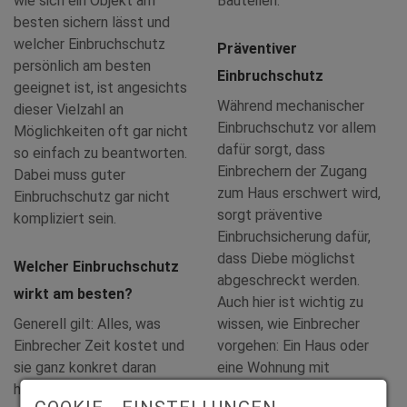
wie sich ein Objekt am
Bauteilen.
besten sichern lässt und
welcher Einbruchschutz
Präventiver
persönlich am besten
Einbruchschutz
geeignet ist, ist angesichts
Während mechanischer
dieser Vielzahl an
Einbruchschutz vor allem
Möglichkeiten oft gar nicht
dafür sorgt, dass
so einfach zu beantworten.
Einbrechern der Zugang
Dabei muss guter
zum Haus erschwert wird,
Einbruchschutz gar nicht
sorgt präventive
kompliziert sein.
Einbruchsicherung dafür,
dass Diebe möglichst
Welcher Einbruchschutz
abgeschreckt werden.
wirkt am besten?
Auch hier ist wichtig zu
Generell gilt: Alles, was
wissen, wie Einbrecher
Einbrecher Zeit kostet und
vorgehen: Ein Haus oder
sie ganz konkret daran
eine Wohnung mit
hindert, sich Zutritt zu Haus
veralteten Fenstern und