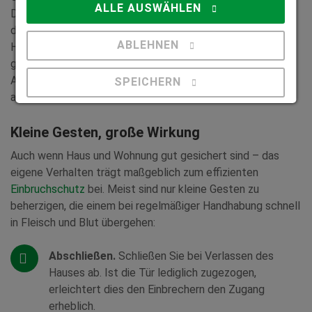
ALLE AUSWÄHLEN
Durchschlagen des Schließzylinders öffnen lassen. Neben
der Sicherheitsfunktion kommt bei einbruchhemmenden
ABLEHNEN
Haustüren auch das Design nicht zu kurz: Sie lassen sich
ganz nach individuellem Geschmack in Farbe, Form,
Ausführung und Material an die Architektur des Hauses
SPEICHERN
anpassen.
Details anzeigen
Kleine Gesten, große Wirkung
Impressum
|
Datenschutz
Auch wenn Haus und Wohnung gut gesichert sind – das
eigene Verhalten trägt maßgeblich zum effizienten
Einbruchschutz
bei. Meist sind nur kleine Gesten zu
beherzigen, die einem bei regelmäßiger Handhabung schnell
in Fleisch und Blut übergehen:
Abschließen.
Schließen Sie bei Verlassen des
Hauses ab. Ist die Tür lediglich zugezogen,
erleichtert dies den Einbrechern den Zugang
erheblich.