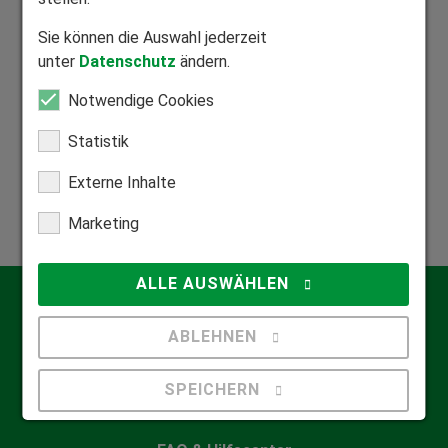
Mitglied Bundesverband Direktvertrieb
Sie können die Auswahl jederzeit
Seriöser Direktvertrieb zum Nutzen unserer Kunden.
unter
Datenschutz
ändern.
Notwendige Cookies
Statistik
Mitglied Bundesverband Rollladen und Sonnenschutz
Externe Inhalte
Zuhause in der Rollladen- und Sonnenschutzbranche.
Marketing
ALLE AUSWÄHLEN
Kontakt
ABLEHNEN
Qualifizierte Beratung
Informationsmaterial anfordern
SPEICHERN
Details anzeigen