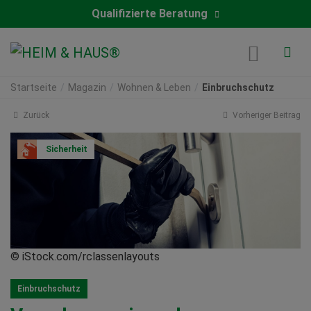
Qualifizierte Beratung
Startseite
Magazin
Wohnen & Leben
Einbruchschutz
Zurück
Vorheriger Beitrag
Sicherheit
© iStock.com/rclassenlayouts
Einbruchschutz