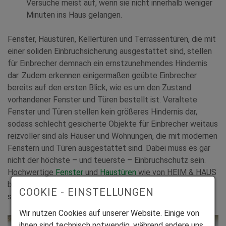
Versuche meist auf, wenn sie nicht innerhalb weniger
Minuten ins Haus gelangen.
Fenster, Haustüren, Kellertüren und Terrassentüren, die mit
einer soliden Einbruchsicherung ausgestattet sind, stellen
für Einbrecher demnach ein ernstzunehmendes Hindernis
dar. Zudem erkennen einigermaßen geübte Einbrecher
bereits auf den ersten Blick, wie es um den Zustand
vorhandener Fenster und Türen bestellt ist. Veraltete
Fenster und Türen stellen kein größeres Hindernis dar,
sodass schlecht gesicherte Objekte für Einbrecher weitaus
reizvoller sind als Häuser und Wohnungen, die mit modernen
Fenstern und Türen ausgestattet sind. Dabei muss es gar
nicht der höchste – und teuerste – Einbruchschutz sein.
Hochwertige
Fenster
und
Haustüren
wie von HEIM & HAUS
bieten einen sehr guten Einbruchschutz bereits
COOKIE - EINSTELLUNGEN
standardmäßig.
Wir nutzen Cookies auf unserer Website. Einige von
ihnen sind technisch notwendig, während andere uns