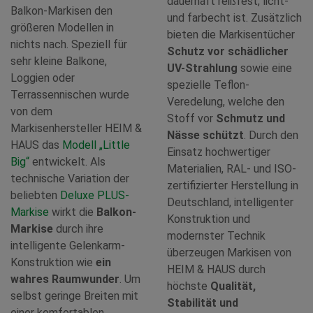
dauerhaft reißfest, licht-
Balkon-Markisen den
und farbecht ist. Zusätzlich
größeren Modellen in
bieten die Markisentücher
nichts nach. Speziell für
Schutz vor schädlicher
sehr kleine Balkone,
UV-Strahlung
sowie eine
Loggien oder
spezielle Teflon-
Terrassennischen wurde
Veredelung, welche den
von dem
Stoff vor
Schmutz und
Markisenhersteller HEIM &
Nässe schützt
. Durch den
HAUS das
Modell „Little
Einsatz hochwertiger
Big“
entwickelt. Als
Materialien, RAL- und ISO-
technische Variation der
zertifizierter Herstellung in
beliebten
Deluxe PLUS-
Deutschland, intelligenter
Markise
wirkt die
Balkon-
Konstruktion und
Markise
durch ihre
modernster Technik
intelligente Gelenkarm-
überzeugen Markisen von
Konstruktion wie
ein
HEIM & HAUS durch
wahres Raumwunder
. Um
höchste
Qualität,
selbst geringe Breiten mit
Stabilität und
einer komfortablen