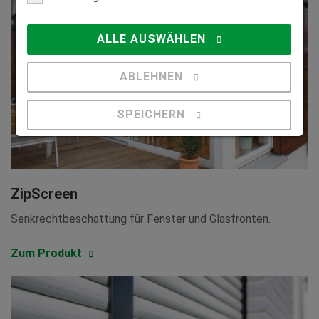
ALLE AUSWÄHLEN
ABLEHNEN
SPEICHERN
Details anzeigen
Impressum
|
Datenschutz
ZipScreen
Senkrechtbeschattung für Fenster und Glasfronten.
Zum Produkt