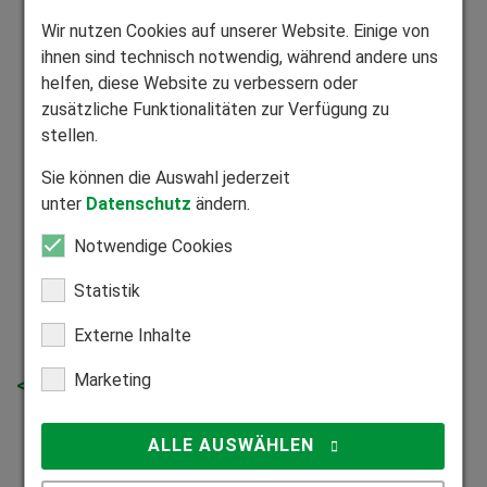
Wir nutzen Cookies auf unserer Website. Einige von
ihnen sind technisch notwendig, während andere uns
helfen, diese Website zu verbessern oder
zusätzliche Funktionalitäten zur Verfügung zu
Einstellarbeiten
stellen.
Sie möchten Einstellarbeiten an Ihrer
Sie können die Auswahl jederzeit
Wintergartenbeschattung vornehmen? Hier haben wir
unter
Datenschutz
ändern.
nützliche Anleitungen für Sie.
Notwendige Cookies
Schritt-für-Schritt-Anleitungen zum Download
Statistik
Zu den Video Anleitungen
Externe Inhalte
Marketing
<< Zurück zur Übersicht
ALLE AUSWÄHLEN
Neues von HEIM & HAUS