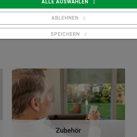
ALLE AUSWÄHLEN
ABLEHNEN
Terrassendach
SPEICHERN
Details anzeigen
Impressum
|
Datenschutz
Zubehör