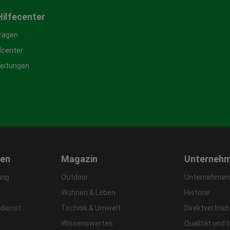
Hilfecenter
Fragen
center
leitungen
gen
Magazin
Unterneh
ung
Outdoor
Unternehmens
Wohnen & Leben
Historie
dienst
Technik & Umwelt
Direktvertrieb
Wissenswertes
Qualität und 