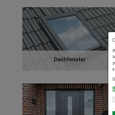
W
t
Dachfenster
z
s
S