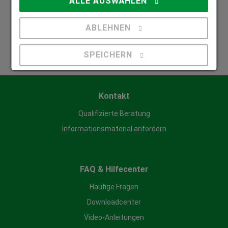
ALLE AUSWÄHLEN
Mitglied Bundesverband Rollladen und Sonnenschutz
ABLEHNEN
Zuhause in der Rollladen- und Sonnenschutzbranche.
SPEICHERN
Details anzeigen
Kontakt
Impressum
|
Datenschutz
Qualifizierte Beratung
Informationsmaterial anfordern
FAQ & Hilfecenter
Häufige Fragen
Downloadcenter
Video-Anleitungen