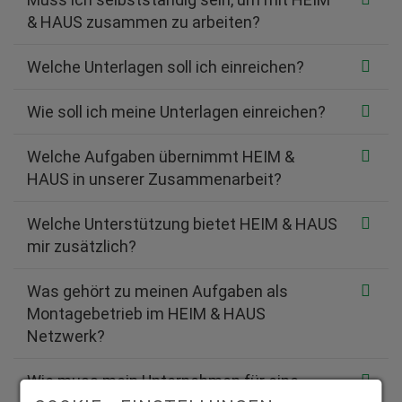
& HAUS zusammen zu arbeiten?
Welche Unterlagen soll ich einreichen?
Wie soll ich meine Unterlagen einreichen?
Welche Aufgaben übernimmt HEIM &
HAUS in unserer Zusammenarbeit?
Welche Unterstützung bietet HEIM & HAUS
mir zusätzlich?
Was gehört zu meinen Aufgaben als
Montagebetrieb im HEIM & HAUS
Netzwerk?
Wie muss mein Unternehmen für eine