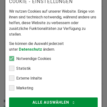
Zusammenarbeit aufgestellt sein?
COOKIE - EINSTELLUNGEN
Wir nutzen Cookies auf unserer Website. Einige von
Wie sehen meine Verdienstmöglichkeiten
ihnen sind technisch notwendig, während andere uns
aus und wie erhalte mich meine
helfen, diese Website zu verbessern oder
Vergütung?
zusätzliche Funktionalitäten zur Verfügung zu
stellen.
Wo ist mein Einsatz-/Montagegebiet?
Sie können die Auswahl jederzeit
Gibt HEIM & HAUS mir die Terminplanung
unter
Datenschutz
ändern.
vor?
Notwendige Cookies
Bin ich verpflichtet jeden Auftrag
Statistik
anzunehmen, den HEIM & HAUS mir
anbietet?
Externe Inhalte
Marketing
Wie erhalte ich die zu montierende Ware?
Konnten wir Ihre Frage nicht beantworten?
Welche
ALLE AUSWÄHLEN
Information fehlt Ihrer Meinung nach?