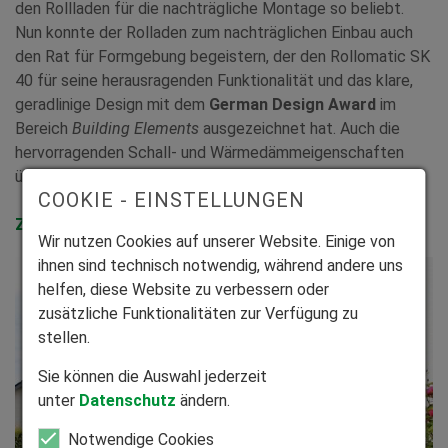
den Rollladen für die nachträgliche Montage so beliebt.
Nun konnte der Rolladen zum nachträglichen Einbau auch
den Rat für Formgebung begeistern, der den Rollomatic SK
40 für seine herausragenden Funktionalität und das klare,
geradlinige Design mit dem
German Design Award
im
Bereich
Building Elements
ausgezeichnet hat. Auch die
hervorragenden Schall- und Wärmedämmeigenschaften
überzeugten die Fachjury.
COOKIE - EINSTELLUNGEN
Zum Produkt
Wir nutzen Cookies auf unserer Website. Einige von
ihnen sind technisch notwendig, während andere uns
helfen, diese Website zu verbessern oder
zusätzliche Funktionalitäten zur Verfügung zu
stellen.
Sie können die Auswahl jederzeit
unter
Datenschutz
ändern.
Notwendige Cookies