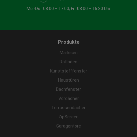
Mo.-Do.: 08.00 – 17.00, Fr.: 08.00 – 16.30 Uhr
Produkte
Markisen
Rollladen
Kunststofffenster
Haustüren
Dachfenster
Vordächer
Terrassendächer
ZipScreen
Garagentore