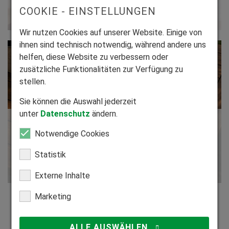
COOKIE - EINSTELLUNGEN
Kontakt aufnehmen
Wir nutzen Cookies auf unserer Website. Einige von
ihnen sind technisch notwendig, während andere uns
helfen, diese Website zu verbessern oder
zusätzliche Funktionalitäten zur Verfügung zu
stellen.
Sie können die Auswahl jederzeit
unter
Datenschutz
ändern.
Ausführliches Infomaterial
Notwendige Cookies
Fordern Sie gezielt kostenlose Informationen bei und
über HEIM & HAUS an.
Statistik
Infomaterial anfordern
Externe Inhalte
Marketing
ALLE AUSWÄHLEN