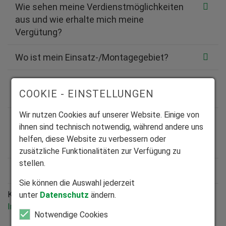
Wie sehen meine Verdienstmöglichkeiten
aus und wie erhalte mich meine
Vergütung?
Wo ist mein Einsatz-/Montagegebiet?
Gibt HEIM & HAUS mir die Terminplanung
COOKIE - EINSTELLUNGEN
vor?
Wir nutzen Cookies auf unserer Website. Einige von
Bin ich verpflichtet jeden Auftrag
ihnen sind technisch notwendig, während andere uns
anzunehmen, den HEIM & HAUS mir
helfen, diese Website zu verbessern oder
anbietet?
zusätzliche Funktionalitäten zur Verfügung zu
stellen.
Wie erhalte ich die zu montierende Ware?
Sie können die Auswahl jederzeit
Konnten wir Ihre Frage nicht beantworten?
Welche
unter
Datenschutz
ändern.
Information fehlt Ihrer Meinung nach?
Notwendige Cookies