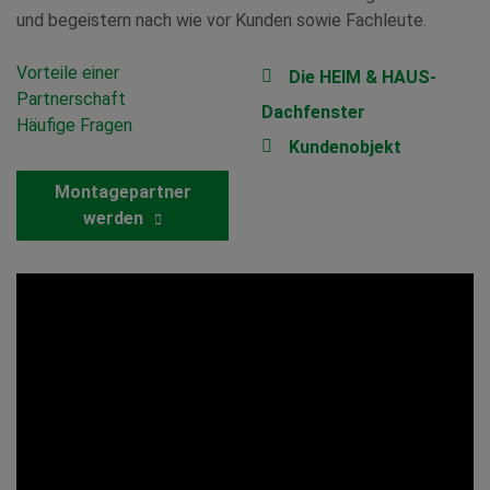
und begeistern nach wie vor Kunden sowie Fachleute.
Vorteile einer
Die HEIM & HAUS-
Partnerschaft
Dachfenster
Häufige Fragen
Kundenobjekt
Montagepartner
werden