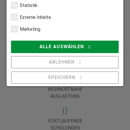
Statistik
Externe Inhalte
Ihre Vorteile in einer Partnerschaft mit
Marketing
HEIM & HAUS
ALLE AUSWÄHLEN
PÜNKTLICHE
ABLEHNEN
BEZAHLUNG
SPEICHERN
WOHNORTNAHE
Details anzeigen
AUSLASTUNG
Impressum
|
Datenschutz
FORTLAUFENDE
SCHULUNGEN