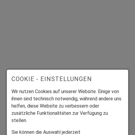
Formular ausfüllen
COOKIE - EINSTELLUNGEN
Wir nutzen Cookies auf unserer Website. Einige von
Ich interessiere mich für folgende Produkte:
ihnen sind technisch notwendig, während andere uns
Markise
helfen, diese Website zu verbessern oder
Dachfenster-Rolladen
zusätzliche Funktionalitäten zur Verfügung zu
stellen.
Rolladen
Garagentore
Sie können die Auswahl jederzeit