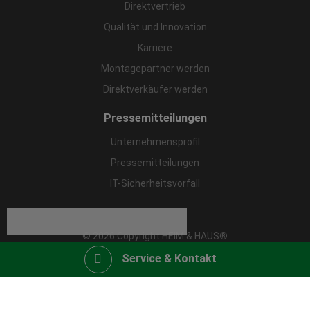
Direktvertrieb
Qualität und Innovation
Karriere
Montagepartner werden
Direktverkäufer werden
Pressemitteilungen
Unternehmensprofil
Pressemitteilungen
IT-Sicherheitsvorfall
© 2026 Copyright HEIM & HAUS®
Service & Kontakt
Impressum
Datenschutz
Webshop