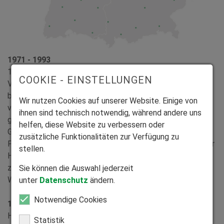
1971 - 1993
1971 gründete Rolf Schommers sen. die HEIM & HAUS
COOKIE - EINSTELLUNGEN
Vertriebsgesellschaft mbH in Lauf an der Pegnitz. Er
begann mit der Produktion und dem Direktverkauf
Wir nutzen Cookies auf unserer Website. Einige von
von Rollladen, die speziell für den nachträglichen Einbau
ihnen sind technisch notwendig, während andere uns
geeignet sind. 1974 und 1976 erfolgten weitere
helfen, diese Website zu verbessern oder
Gründungen, die der HEIM & HAUS Kunststofffenster
zusätzliche Funktionalitäten zur Verfügung zu
Produktions GmbH in Auerbach in der Oberpfalz und die der
stellen.
HEIM & HAUS Produktionsgesellschaft mbH in Duisburg
zur Erweiterung der Vertriebsaktivitäten auf
Sie können die Auswahl jederzeit
Westdeutschland.
unter
Datenschutz
ändern.
Notwendige Cookies
1994 - 2001
HEIM & HAUS gründete 1994 die gleichnamige
Statistik