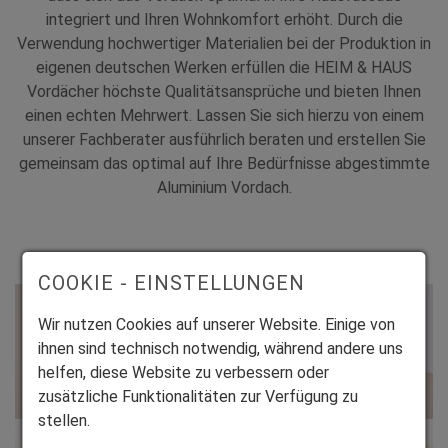
integriert und Ihren Wohnkomfort erhöht. Durch die
Verwendung hochwertiger Materialien bei der Produktion in
eigenen deutschen Werken erfüllen die HEIM & HAUS
Vordächer höchste Qualitätsansprüche und bieten Ihnen
einen echten Mehrwert. Lassen Sie sich hierzu von einem
unserer Fachberater ausführlich beraten und erstellen Sie
gemeinsam das optimal auf Ihre Bedürfnisse abgestimmte
Aluminium Vordach.
COOKIE - EINSTELLUNGEN
Wir nutzen Cookies auf unserer Website. Einige von
ihnen sind technisch notwendig, während andere uns
helfen, diese Website zu verbessern oder
zusätzliche Funktionalitäten zur Verfügung zu
stellen.
Qualifizierte Beratung