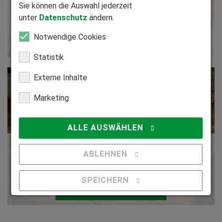
Sie können die Auswahl jederzeit
Lassen Sie sich von einem HEIM & HAUS -
unter
Datenschutz
ändern.
Fachberater kostenlos und individuell beraten.
Notwendige Cookies
Kontakt aufnehmen
Statistik
Externe Inhalte
Marketing
ALLE AUSWÄHLEN
Ausführliches Infomaterial
ABLEHNEN
Fordern Sie gezielt kostenlose Informationen bei und
über HEIM & HAUS an.
SPEICHERN
Infomaterial anfordern
Details anzeigen