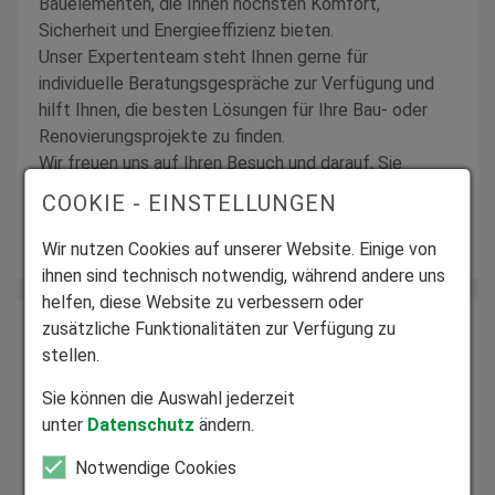
Bauelementen, die Ihnen höchsten Komfort,
Sicherheit und Energieeffizienz bieten.
Unser Expertenteam steht Ihnen gerne für
individuelle Beratungsgespräche zur Verfügung und
hilft Ihnen, die besten Lösungen für Ihre Bau- oder
Renovierungsprojekte zu finden.
Wir freuen uns auf Ihren Besuch und darauf, Sie
persönlich kennenzulernen!
COOKIE - EINSTELLUNGEN
Weiterlesen
Wir nutzen Cookies auf unserer Website. Einige von
ihnen sind technisch notwendig, während andere uns
helfen, diese Website zu verbessern oder
zusätzliche Funktionalitäten zur Verfügung zu
stellen.
Sie können die Auswahl jederzeit
unter
Datenschutz
ändern.
25. - 27. September 2026
Erfurt Messe
Notwendige Cookies
Grüne Tage Thüringen 2026