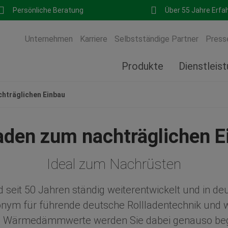
Persönliche Beratung
Über 55 Jahre Erfa
Unternehmen
Karriere
Selbstständige Partner
Press
Produkte
Dienstleis
chträglichen Einbau
laden zum nachträglichen E
Ideal zum Nachrüsten
 seit 50 Jahren ständig weiterentwickelt und in de
ym für führende deutsche Rollladentechnik und wu
und Wärmedämmwerte werden Sie dabei genauso beg