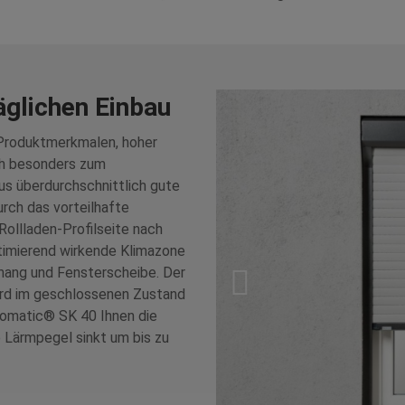
glichen Einbau
 Produktmerkmalen, hoher
ch besonders zum
aus überdurchschnittlich gute
rch das vorteilhafte
Rollladen-Profilseite nach
timierend wirkende Klimazone
hang und Fensterscheibe. Der
ird im geschlossenen Zustand
lomatic® SK 40 Ihnen die
Lärmpegel sinkt um bis zu