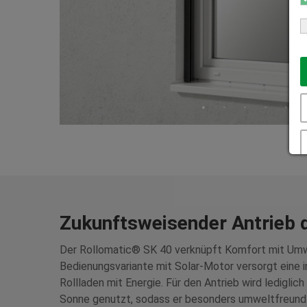
Zukunftsweisender Antrieb 
Der Rollomatic® SK 40 verknüpft Komfort mit Umw
Bedienungsvariante mit Solar-Motor versorgt eine i
Rollladen mit Energie. Für den Antrieb wird lediglich
Sonne genutzt, sodass er besonders umweltfreundl