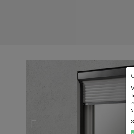
W
t
z
s
S