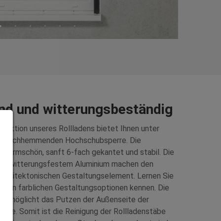
d und witterungsbeständig
truktion unseres Rollladens bietet Ihnen unter
einbruchhemmenden Hochschubsperre. Die
 formschön, sanft 6-fach gekantet und stabil. Die
aus witterungsfestem Aluminium machen den
architektonischen Gestaltungselement. Lernen Sie
ltigen farblichen Gestaltungsoptionen kennen. Die
 ermöglicht das Putzen der Außenseite der
ite. Somit ist die Reinigung der Rollladenstäbe