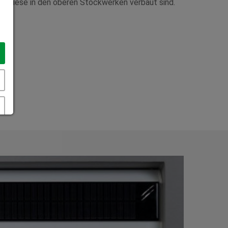
nn diese in den oberen Stockwerken verbaut sind.