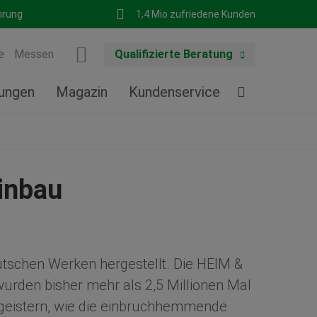
hrung
1,4 Mio zufriedene Kunden
e
Messen
Qualifizierte Beratung
tungen
Magazin
Kundenservice
inbau
utschen Werken hergestellt. Die HEIM &
rden bisher mehr als 2,5 Millionen Mal
eistern, wie die einbruchhemmende