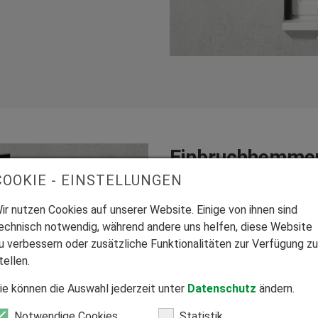
Einbruchhemmen
COOKIE - EINSTELLUNGEN
Die perfekte und stabile Kons
anderem die Funktion einer 
ir nutzen Cookies auf unserer Website. Einige von ihnen sind
Aluminium-Designer-Blende ist
echnisch notwendig, während andere uns helfen, diese Website
schmalen Führungsschienen 
u verbessern oder zusätzliche Funktionalitäten zur Verfügung zu
Rollomatic SK® 40 zu einem 
tellen.
zusätzlich auch unsere vielfä
praktische Reinigungsöffnung
ie können die Auswahl jederzeit unter
Datenschutz
ändern.
Rollladenstäbe von der Raumse
Notwendige Cookies
Statistik