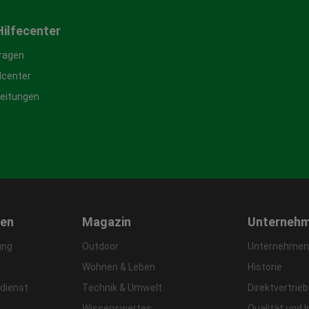
Hilfecenter
Fragen
center
leitungen
gen
Magazin
Unterneh
ung
Outdoor
Unternehmens
Wohnen & Leben
Historie
dienst
Technik & Umwelt
Direktvertrieb
Wissenswertes
Qualität und 