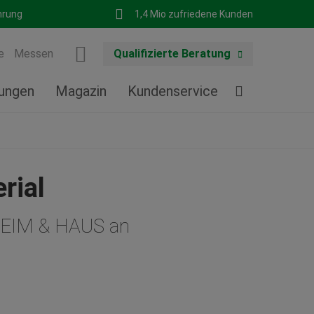
hrung
1,4 Mio zufriedene Kunden
e
Messen
Qualifizierte Beratung
tungen
Magazin
Kundenservice
rial
 HEIM & HAUS an