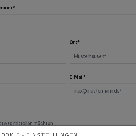
ummer
*
Ort
*
E-Mail
*
COOKIE - EINSTELLUNGEN