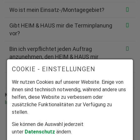
Wo ist mein Einsatz-/Montagegebiet?
Gibt HEIM & HAUS mir die Terminplanung
vor?
Bin ich verpflichtet jeden Auftrag
anzunehmen, den HEIM & HAUS mir
anbietet?
COOKIE - EINSTELLUNGEN
Wie erhalte ich die zu montierende Ware?
Wir nutzen Cookies auf unserer Website. Einige von
ihnen sind technisch notwendig, während andere uns
Konnten wir Ihre Frage nicht beantworten?
Welche
helfen, diese Website zu verbessern oder
Information fehlt Ihrer Meinung nach?
zusätzliche Funktionalitäten zur Verfügung zu
stellen.
Sie können die Auswahl jederzeit
unter
Datenschutz
ändern.