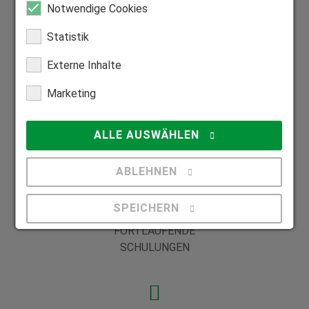
Ihre Vorteile in einer Partnerschaft mit
Notwendige Cookies
HEIM & HAUS
Statistik
Externe Inhalte
PÜNKTLICHE
Marketing
BEZAHLUNG
ALLE AUSWÄHLEN
WOHNORTNAHE
ABLEHNEN
AUSLASTUNG
SPEICHERN
FORTLAUFENDE
SCHULUNGEN
Details anzeigen
Impressum
|
Datenschutz