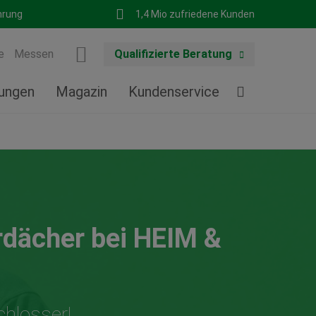
hrung
1,4 Mio zufriedene Kunden
e
Messen
Qualifizierte Beratung
tungen
Magazin
Kundenservice
rdächer bei HEIM &
chlosser!