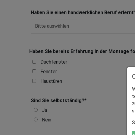
Haben Sie einen handwerklichen Beruf erlernt
Haben Sie bereits Erfahrung in der Montage f
Dachfenster
Fenster
Haustüren
W
t
Sind Sie selbstständig?
*
z
Ja
s
Nein
S