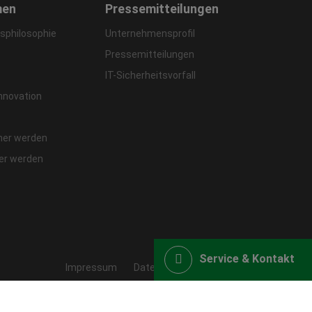
men
Pressemitteilungen
philosophie
Unternehmensprofil
Pressemitteilungen
IT-Sicherheitsvorfall
Innovation
ner werden
fer werden
Service & Kontakt
Impressum
Datenschutz
Webshop