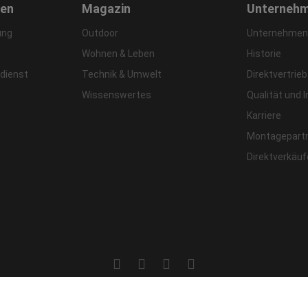
gen
Magazin
Unterneh
ung
Outdoor
Unternehmens
Wohnen & Leben
Historie
dienst
Technik & Umwelt
Direktvertrieb
Wissenswertes
Qualität und 
Karriere
Montagepart
Direktverkäu