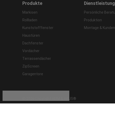
Produkte
Dienstleistun
Markisen
Persönliche Berat
Rollladen
Produktion
Kunststofffenster
Montage & Kunden
Haustüren
Dachfenster
Vordächer
Terrassendächer
ZipScreen
Garagentore
© 2026 Copyright HEIM & HAUS®