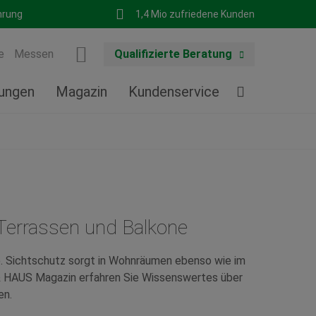
hrung
1,4 Mio zufriedene Kunden
e
Messen
Qualifizierte Beratung
tungen
Magazin
Kundenservice
 Terrassen und Balkone
e. Sichtschutz sorgt in Wohnräumen ebenso wie im
 & HAUS Magazin erfahren Sie Wissenswertes über
en.