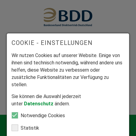
Mitglied Bundesverband Direktvertrieb
COOKIE - EINSTELLUNGEN
Seriöser Direktvertrieb zum Nutzen unserer Kunden.
Wir nutzen Cookies auf unserer Website. Einige von
ihnen sind technisch notwendig, während andere uns
helfen, diese Website zu verbessern oder
zusätzliche Funktionalitäten zur Verfügung zu
stellen.
Mitglied Bundesverband Rollladen und Sonnenschutz
Zuhause in der Rollladen- und Sonnenschutzbranche.
Sie können die Auswahl jederzeit
unter
Datenschutz
ändern.
Notwendige Cookies
Kontakt
Statistik