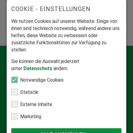
COOKIE - EINSTELLUNGEN
Mitglied Bundesverband Rollladen und Sonnenschutz
Wir nutzen Cookies auf unserer Website. Einige von
Zuhause in der Rollladen- und Sonnenschutzbranche.
ihnen sind technisch notwendig, während andere uns
helfen, diese Website zu verbessern oder
zusätzliche Funktionalitäten zur Verfügung zu
stellen.
Kontakt
Sie können die Auswahl jederzeit
unter
Datenschutz
ändern.
Qualifizierte Beratung
Informationsmaterial anfordern
Notwendige Cookies
Statistik
FAQ & Hilfecenter
Externe Inhalte
Häufige Fragen
Marketing
Downloadcenter
Video-Anleitungen