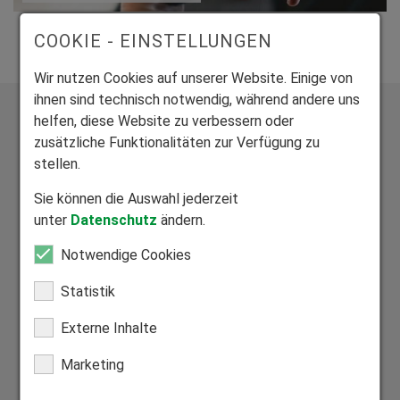
COOKIE - EINSTELLUNGEN
Wir nutzen Cookies auf unserer Website. Einige von
ihnen sind technisch notwendig, während andere uns
helfen, diese Website zu verbessern oder
zusätzliche Funktionalitäten zur Verfügung zu
stellen.
Exklusive Bauelemente aus vier zertifizierten Werken
Sie können die Auswahl jederzeit
unter
Datenschutz
ändern.
Wir fertigen alle Produkte individuell auf Maß.
Notwendige Cookies
Statistik
Externe Inhalte
Mitglied Bundesverband Direktvertrieb
Marketing
Seriöser Direktvertrieb zum Nutzen unserer Kunden.