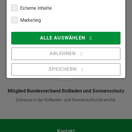
Wir fertigen alle Produkte individuell auf Maß.
Externe Inhalte
Marketing
ALLE AUSWÄHLEN
Mitglied Bundesverband Direktvertrieb
Seriöser Direktvertrieb zum Nutzen unserer Kunden.
ABLEHNEN
SPEICHERN
Details anzeigen
Mitglied Bundesverband Rollladen und Sonnenschutz
Impressum
|
Datenschutz
Zuhause in der Rollladen- und Sonnenschutzbranche.
Kontakt