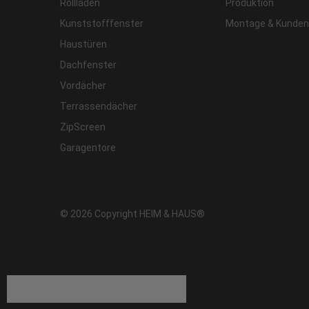
Rollladen
Produktion
Kunststofffenster
Montage & Kunden
Haustüren
Dachfenster
Vordächer
Terrassendächer
ZipScreen
Garagentore
© 2026 Copyright HEIM & HAUS®