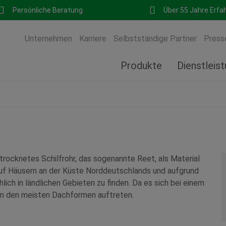
Persönliche Beratung
Über 55 Jahre Erfa
Unternehmen
Karriere
Selbstständige Partner
Press
Produkte
Dienstleis
rocknetes Schilfrohr, das sogenannte Reet, als Material
auf Häusern an der Küste Norddeutschlands und aufgrund
ch in ländlichen Gebieten zu finden. Da es sich bei einem
in den meisten Dachformen auftreten.