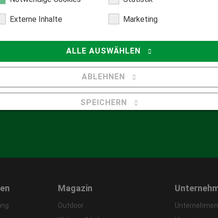
Externe Inhalte
Marketing
ALLE AUSWÄHLEN
Hilfecenter
Fragen
ABLEHNEN
center
leitungen
SPEICHERN
Details anzeigen
Impressum
|
Datenschutz
gen
Magazin
Unterneh
ung
Outdoor
Unternehmens