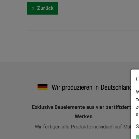
Zurück
W
t
z
Exklusive Bauelemente aus vier zertifizierten
s
Werken
S
Wir fertigen alle Produkte individuell auf Maß.