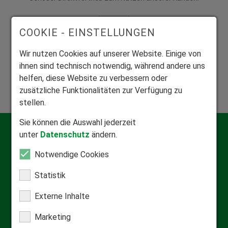
COOKIE - EINSTELLUNGEN
Wir nutzen Cookies auf unserer Website. Einige von
Mitglied Bundesverband Rollladen und Sonnenschutz
ihnen sind technisch notwendig, während andere uns
helfen, diese Website zu verbessern oder
Zuhause in der Rollladen- und Sonnenschutzbranche.
zusätzliche Funktionalitäten zur Verfügung zu
stellen.
Sie können die Auswahl jederzeit
Kontakt
unter
Datenschutz
ändern.
Qualifizierte Beratung
Notwendige Cookies
Informationsmaterial anfordern
Statistik
Externe Inhalte
FAQ & Hilfecenter
Marketing
Häufige Fragen