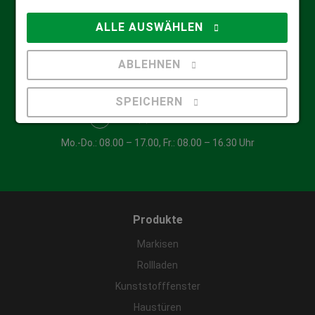
Downloadcenter
ALLE AUSWÄHLEN
Video-Anleitungen
Lexikon
ABLEHNEN
Kunden-Service-Center
SPEICHERN
+49 (0) 203 / 40 64 40
Details anzeigen
Mo.-Do.: 08.00 – 17.00, Fr.: 08.00 – 16.30 Uhr
Impressum
|
Datenschutz
Produkte
Markisen
Rollladen
Kunststofffenster
Haustüren