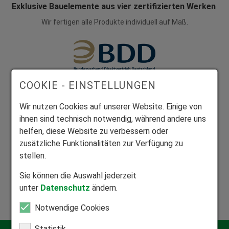
Exklusive Bauelemente aus vier zertifizierten Werken
Wir fertigen alle Produkte individuell auf Maß.
COOKIE - EINSTELLUNGEN
Mitglied Bundesverband Direktvertrieb
Seriöser Direktvertrieb zum Nutzen unserer Kunden.
Wir nutzen Cookies auf unserer Website. Einige von
ihnen sind technisch notwendig, während andere uns
helfen, diese Website zu verbessern oder
zusätzliche Funktionalitäten zur Verfügung zu
stellen.
Mitglied Bundesverband Rollladen und Sonnenschutz
Sie können die Auswahl jederzeit
Zuhause in der Rollladen- und Sonnenschutzbranche.
unter
Datenschutz
ändern.
Notwendige Cookies
Statistik