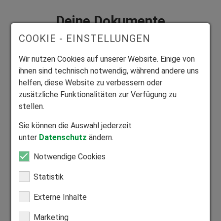
Deine Dokumente
COOKIE - EINSTELLUNGEN
Bitte lade hier Deine vollständigen
Bewerbungsunterlagen hoch. Gerne kannst Du deine
Wir nutzen Cookies auf unserer Website. Einige von
Unterlagen als PDF-,JPG oder PNG-Dokumente
ihnen sind technisch notwendig, während andere uns
hochladen. Bitte beachte dabei die maximale
helfen, diese Website zu verbessern oder
Dateigröße von 10 MB je Dokument.
zusätzliche Funktionalitäten zur Verfügung zu
stellen.
Anschreiben
*
Sie können die Auswahl jederzeit
unter
Datenschutz
ändern.
Lebenslauf
*
Notwendige Cookies
Statistik
Externe Inhalte
Zeugnisse
*
Marketing