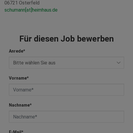
06721 Osterfeld
schumann[at]heimhaus.de
Für diesen Job bewerben
Anrede
*
Vorname
*
Nachname
*
E-Mail
*