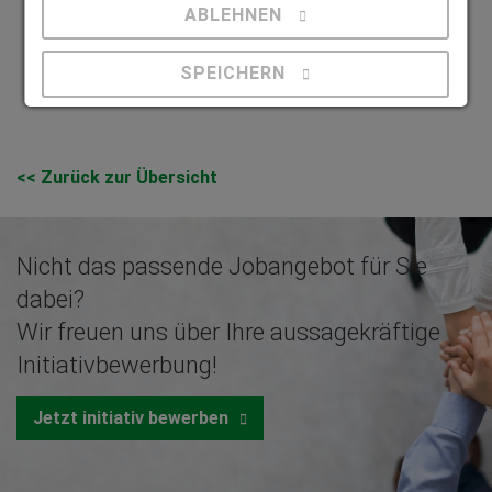
ABLEHNEN
SPEICHERN
Details anzeigen
<< Zurück zur Übersicht
Impressum
|
Datenschutz
Nicht das passende Jobangebot für Sie
dabei?
Wir freuen uns über Ihre aussagekräftige
Initiativbewerbung!
Jetzt initiativ bewerben