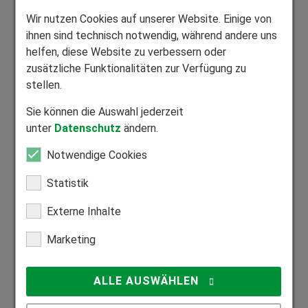
Bewerbungsunterlagen hoch. Gerne können Sie Ihre
Wir nutzen Cookies auf unserer Website. Einige von
Unterlagen als PDF-,JPG oder PNG-Dokumente
ihnen sind technisch notwendig, während andere uns
hochladen. Bitte beachten Sie die maximale
helfen, diese Website zu verbessern oder
Dateigröße von 10 MB je Dokument.
zusätzliche Funktionalitäten zur Verfügung zu
Bewerbungsunterlagen
*
stellen.
Sie können die Auswahl jederzeit
unter
Datenschutz
ändern.
Anschreiben
*
Notwendige Cookies
Statistik
Ihre Gehaltsvorstellung (brutto) im Jahr
*
Externe Inhalte
Marketing
Frühestmöglicher Beginn
*
ALLE AUSWÄHLEN