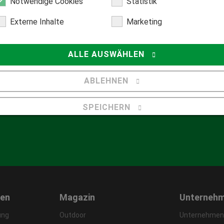
Notwendige Cookies
Statistik
Externe Inhalte
Marketing
ALLE AUSWÄHLEN
Hilfecenter
Fragen
ABLEHNEN
center
SPEICHERN
leitungen
Details anzeigen
Impressum
|
Datenschutz
gen
Magazin
Unterneh
ung
Outdoor
Unternehmens