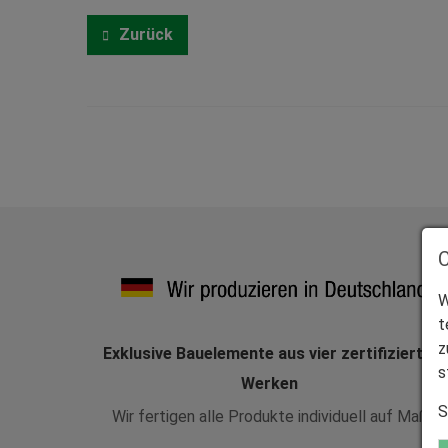
Zurück
W
t
z
Exklusive Bauelemente aus vier zertifizierten
s
Werken
S
Wir fertigen alle Produkte individuell auf Maß.