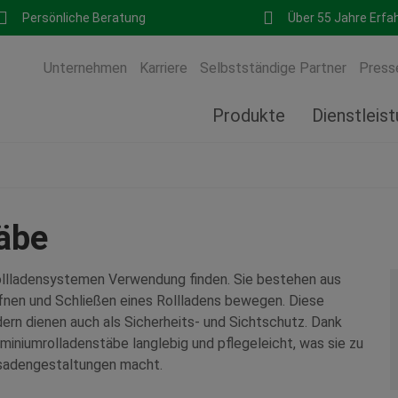
Persönliche Beratung
Über 55 Jahre Erfa
Unternehmen
Karriere
Selbstständige Partner
Press
Produkte
Dienstleis
äbe
Rollladensystemen Verwendung finden. Sie bestehen aus
ffnen und Schließen eines Rollladens bewegen. Diese
dern dienen auch als Sicherheits- und Sichtschutz. Dank
uminiumrolladenstäbe langlebig und pflegeleicht, was sie zu
ssadengestaltungen macht.