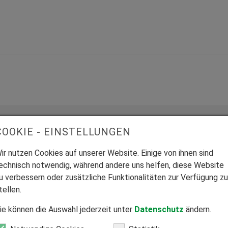
COOKIE - EINSTELLUNGEN
ir nutzen Cookies auf unserer Website. Einige von ihnen sind
echnisch notwendig, während andere uns helfen, diese Website
u verbessern oder zusätzliche Funktionalitäten zur Verfügung zu
Mitglied Bundesverband Direktvertrieb
tellen.
Seriöser Direktvertrieb zum Nutzen unserer Kunden.
ie können die Auswahl jederzeit unter
Datenschutz
ändern.
Z