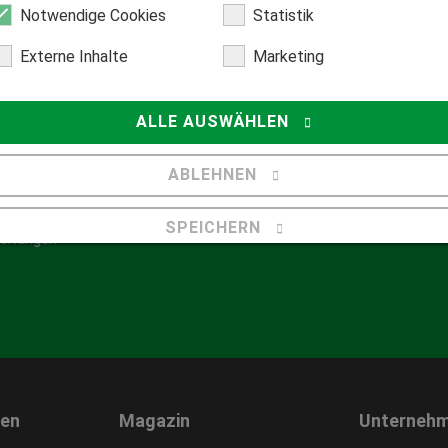
Notwendige Cookies
Statistik
Externe Inhalte
Marketing
ALLE AUSWÄHLEN
Hilfecenter
ABLEHNEN
Fragen
center
SPEICHERN
leitungen
Details anzeigen
Impressum
|
Datenschutz
gen
Magazin
Unterneh