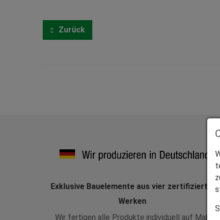
Zurück
W
t
z
Exklusive Bauelemente aus vier zertifizierten
s
Werken
S
Wir fertigen alle Produkte individuell auf Maß.