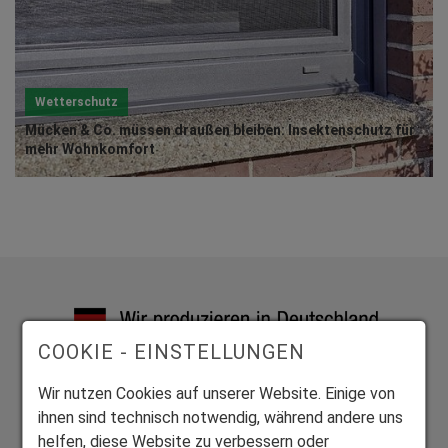
Wetterschutz
Mücken & Co. müssen draußen bleiben: Insektenschutz für
mehr Wohnkomfort
COOKIE - EINSTELLUNGEN
Exklusive Bauelemente aus vier zertifizierten Werken
Wir nutzen Cookies auf unserer Website. Einige von
Wir fertigen alle Produkte individuell auf Maß.
ihnen sind technisch notwendig, während andere uns
helfen, diese Website zu verbessern oder