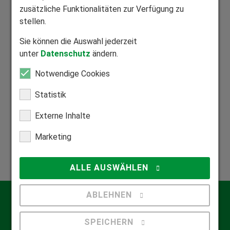
zusätzliche Funktionalitäten zur Verfügung zu
stellen.
Sie können die Auswahl jederzeit
Mitglied Bundesverband Direktvertrieb
unter
Datenschutz
ändern.
Seriöser Direktvertrieb zum Nutzen unserer Kunden.
Notwendige Cookies
Statistik
Externe Inhalte
Mitglied Bundesverband Rollladen und Sonnenschutz
Marketing
Zuhause in der Rollladen- und Sonnenschutzbranche.
ALLE AUSWÄHLEN
ABLEHNEN
Kontakt
Qualifizierte Beratung
SPEICHERN