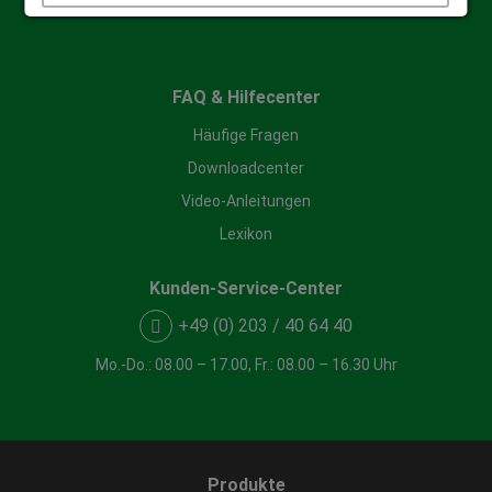
Informationsmaterial anfordern
Details anzeigen
Impressum
|
Datenschutz
FAQ & Hilfecenter
Häufige Fragen
Downloadcenter
Video-Anleitungen
Lexikon
Kunden-Service-Center
+49 (0) 203 / 40 64 40
Mo.-Do.: 08.00 – 17.00, Fr.: 08.00 – 16.30 Uhr
Produkte