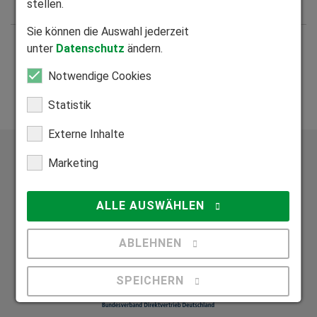
stellen.
Sie können die Auswahl jederzeit
Suchergebnisse 21 bis 30 von 761
unter
Datenschutz
ändern.
«
<
1
2
3
4
5
6
7
8
9
10
>
»
Notwendige Cookies
Statistik
Externe Inhalte
Marketing
ALLE AUSWÄHLEN
Exklusive Bauelemente aus vier zertifizierten Werken
Wir fertigen alle Produkte individuell auf Maß.
ABLEHNEN
SPEICHERN