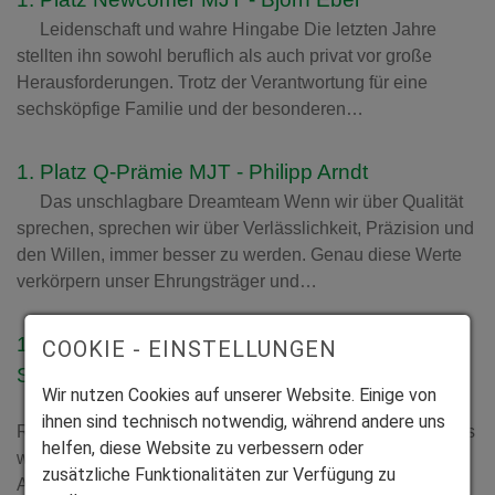
Leidenschaft und wahre Hingabe Die letzten Jahre
stellten ihn sowohl beruflich als auch privat vor große
Herausforderungen. Trotz der Verantwortung für eine
sechsköpfige Familie und der besonderen…
1. Platz Q-Prämie MJT - Philipp Arndt
Das unschlagbare Dreamteam Wenn wir über Qualität
sprechen, sprechen wir über Verlässlichkeit, Präzision und
den Willen, immer besser zu werden. Genau diese Werte
verkörpern unser Ehrungsträger und…
1. Platz Montagejahreswettbewerb MJT -
COOKIE - EINSTELLUNGEN
Seweryn Cybulski
Wir nutzen Cookies auf unserer Website. Einige von
Unser neuer Rekordträger! Im Juni 2018 begann die
ihnen sind technisch notwendig, während andere uns
Reise unseres Spitzenreiters – und was für eine Reise das
helfen, diese Website zu verbessern oder
war! Schon in Rekordzeit überzeugte er mit seiner hohen
zusätzliche Funktionalitäten zur Verfügung zu
Auffassungsgabe und stabilen…