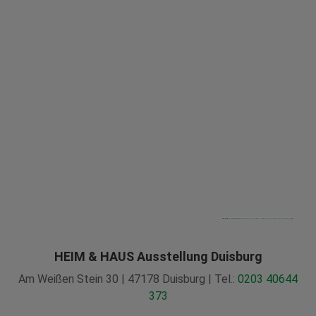
Powered by
Googlemapsgenerator.com/ja/
&
5 ways to clean up your twitter pro buy followers guide
HEIM & HAUS Ausstellung Duisburg
Am Weißen Stein 30 | 47178 Duisburg | Tel.:
0203 40644
373