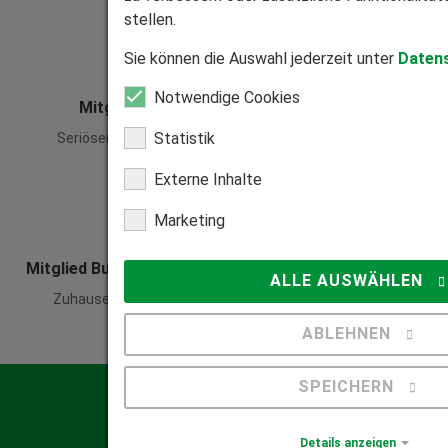
stellen.
Sie können die Auswahl jederzeit unter
Daten
Notwendige Cookies
Mitglied Bundesverband Direktvertrieb
Statistik
Seriöser Direktvertrieb zum Nutzen unserer Kunden.
Externe Inhalte
Marketing
Mitglied Bundesverband Rollladen und Sonnenschutz
ALLE AUSWÄHLEN
Zuhause in der Rollladen- und Sonnenschutzbranche.
ABLEHNEN
SPEICHERN
Kontakt
Qualifizierte Beratung
Details anzeigen