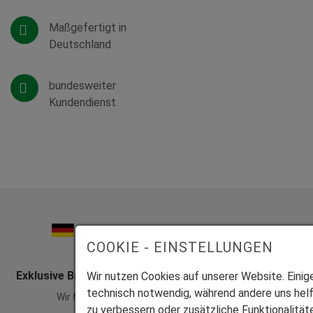
Maßgefertigt in
Deutschland
bundesweiter
Kundendienst
COOKIE - EINSTELLUNGEN
Exklusive Bauelemente aus vier zertifizierten Werken
Wir nutzen Cookies auf unserer Website. Einige
technisch notwendig, während andere uns hel
Wir fertigen alle Produkte individuell auf Maß.
zu verbessern oder zusätzliche Funktionalität