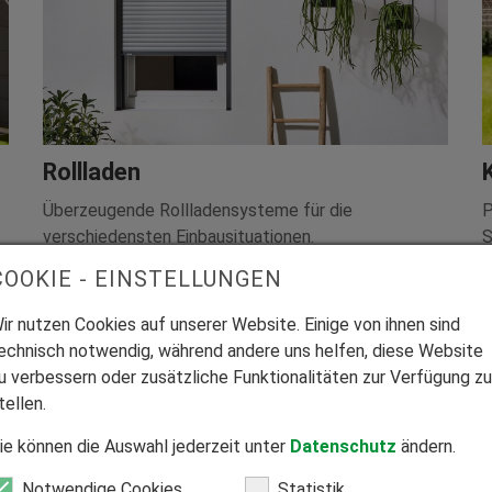
Rollladen
Überzeugende Rollladensysteme für die
P
verschiedensten Einbausituationen.
S
COOKIE - EINSTELLUNGEN
ir nutzen Cookies auf unserer Website. Einige von ihnen sind
echnisch notwendig, während andere uns helfen, diese Website
u verbessern oder zusätzliche Funktionalitäten zur Verfügung zu
tellen.
ie können die Auswahl jederzeit unter
Datenschutz
ändern.
Notwendige Cookies
Statistik